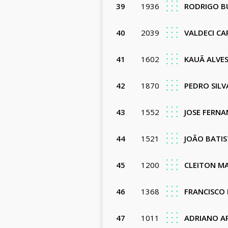
39
1936
RODRIGO B
40
2039
VALDECI CA
41
1602
KAUÃ ALVES
42
1870
PEDRO SILV
43
1552
JOSE FERNA
44
1521
JOÃO BATIS
45
1200
CLEITON MA
46
1368
FRANCISCO 
47
1011
ADRIANO A