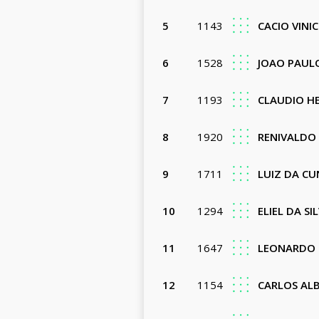
5
1143
CACIO VINI
6
1528
JOAO PAUL
7
1193
CLAUDIO H
8
1920
RENIVALDO 
9
1711
LUIZ DA C
10
1294
ELIEL DA S
11
1647
LEONARDO 
12
1154
CARLOS AL