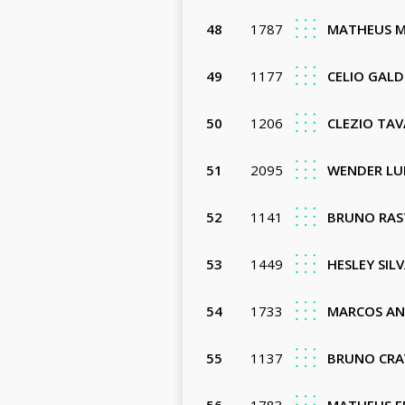
48
1787
MATHEUS 
49
1177
CELIO GALD
50
1206
CLEZIO TA
51
2095
WENDER LUI
52
1141
BRUNO RAS
53
1449
HESLEY SILV
54
1733
MARCOS AN
55
1137
BRUNO CRAV