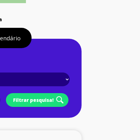
a
lendário
Filtrar pesquisa!