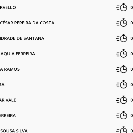
RVELLO
0
CÉSAR PEREIRA DA COSTA
0
NDRADE DE SANTANA
0
AQUIA FERREIRA
0
RA RAMOS
0
RA
0
AR VALE
0
ERREIRA
0
 SOUSA SILVA
0