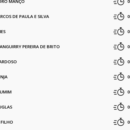
NDRO MANÇO
0
COS DE PAULA E SILVA
0
ES
0
NGUIRRY PEREIRA DE BRITO
0
CARDOSO
0
INJA
0
RUMIM
0
UGLAS
0
 FILHO
0