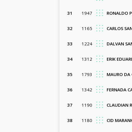
31
1947
RONALDO P
32
1165
CARLOS SA
33
1224
DALVAN SA
34
1312
ERIK EDUAR
35
1793
MAURO DA 
36
1342
FERNADA C
37
1190
CLAUDIAN 
38
1180
CID MARA