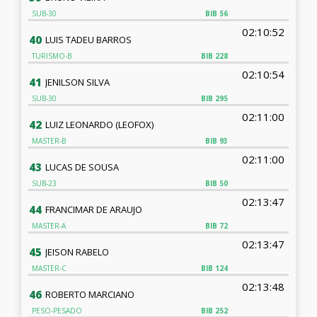
SUB-30
BIB
56
02:10:52
40
LUIS TADEU BARROS
TURISMO-B
BIB
228
02:10:54
41
JENILSON SILVA
SUB-30
BIB
295
02:11:00
42
LUIZ LEONARDO (LEOFOX)
MASTER-B
BIB
93
02:11:00
43
LUCAS DE SOUSA
SUB-23
BIB
50
02:13:47
44
FRANCIMAR DE ARAUJO
MASTER-A
BIB
72
02:13:47
45
JEISON RABELO
MASTER-C
BIB
124
02:13:48
46
ROBERTO MARCIANO
PESO-PESADO
BIB
252