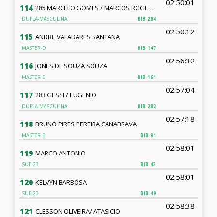
02:50:01
114
285 MARCELO GOMES / MARCOS ROGERIO
DUPLA-MASCULINA
BIB
284
02:50:12
115
ANDRE VALADARES SANTANA
MASTER-D
BIB
147
02:56:32
116
JONES DE SOUZA SOUZA
MASTER-E
BIB
161
02:57:04
117
283 GESSI / EUGENIO
DUPLA-MASCULINA
BIB
282
02:57:18
118
BRUNO PIRES PEREIRA CANABRAVA
MASTER-B
BIB
91
02:58:01
119
MARCO ANTONIO
SUB-23
BIB
43
02:58:01
120
KELVYN BARBOSA
SUB-23
BIB
49
02:58:38
121
CLESSON OLIVEIRA/ ATASICIO