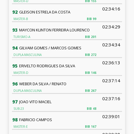
MASTER-D
BIB
155
02:34:16
92
GLEISON ESTRELA DA COSTA
MASTER-B
BIB
99
02:34:29
93
MAYCON KLINTON FERREIRA LOURENCO
TURISMO-A
BIB
201
02:34:34
94
GILVAM GOMES / MARCOS GOMES
DUPLA-MASCULINA
BIB
272
02:36:13
95
ERIVELTO RODRIGUES DA SILVA
MASTER-D
BIB
146
02:37:14
96
WEBER DA SILVA / RENATO
DUPLA-MASCULINA
BIB
267
02:37:16
97
JOAO VITO MACIEL
SUB-23
BIB
48
02:39:01
98
FABRICIO CAMPOS
MASTER-E
BIB
167