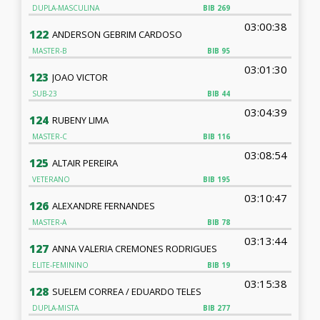
DUPLA-MASCULINA
BIB
269
03:00:38
122
ANDERSON GEBRIM CARDOSO
MASTER-B
BIB
95
03:01:30
123
JOAO VICTOR
SUB-23
BIB
44
03:04:39
124
RUBENY LIMA
MASTER-C
BIB
116
03:08:54
125
ALTAIR PEREIRA
VETERANO
BIB
195
03:10:47
126
ALEXANDRE FERNANDES
MASTER-A
BIB
78
03:13:44
127
ANNA VALERIA CREMONES RODRIGUES
ELITE-FEMININO
BIB
19
03:15:38
128
SUELEM CORREA / EDUARDO TELES
DUPLA-MISTA
BIB
277