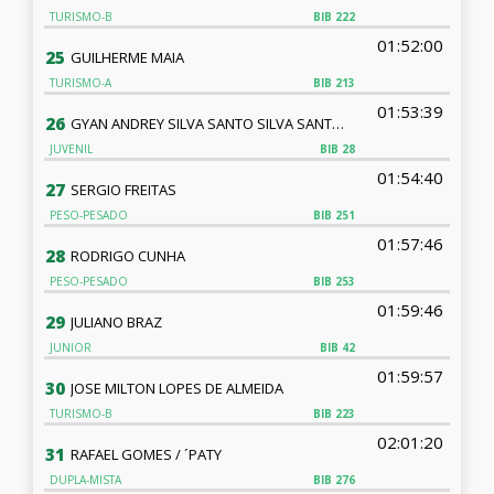
TURISMO-B
BIB
222
01:52:00
25
GUILHERME MAIA
TURISMO-A
BIB
213
01:53:39
26
GYAN ANDREY SILVA SANTO SILVA SANTOS
JUVENIL
BIB
28
01:54:40
27
SERGIO FREITAS
PESO-PESADO
BIB
251
01:57:46
28
RODRIGO CUNHA
PESO-PESADO
BIB
253
01:59:46
29
JULIANO BRAZ
JUNIOR
BIB
42
01:59:57
30
JOSE MILTON LOPES DE ALMEIDA
TURISMO-B
BIB
223
02:01:20
31
RAFAEL GOMES / ´PATY
DUPLA-MISTA
BIB
276