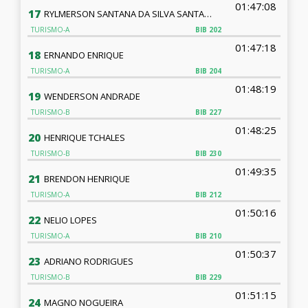
01:47:08
17
RYLMERSON SANTANA DA SILVA SANTANA
TURISMO-A
BIB
202
01:47:18
18
ERNANDO ENRIQUE
TURISMO-A
BIB
204
01:48:19
19
WENDERSON ANDRADE
TURISMO-B
BIB
227
01:48:25
20
HENRIQUE TCHALES
TURISMO-B
BIB
230
01:49:35
21
BRENDON HENRIQUE
TURISMO-A
BIB
212
01:50:16
22
NELIO LOPES
TURISMO-A
BIB
210
01:50:37
23
ADRIANO RODRIGUES
TURISMO-B
BIB
229
01:51:15
24
MAGNO NOGUEIRA