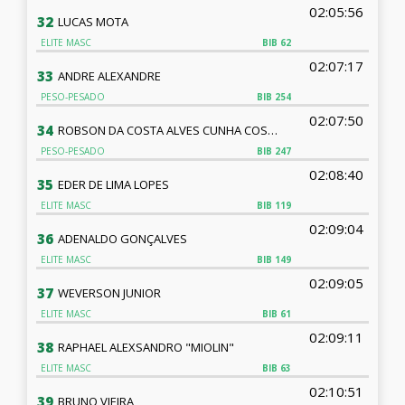
02:05:56
32
LUCAS MOTA
ELITE MASC
BIB
62
02:07:17
33
ANDRE ALEXANDRE
PESO-PESADO
BIB
254
02:07:50
34
ROBSON DA COSTA ALVES CUNHA COSTA CUNHA
PESO-PESADO
BIB
247
02:08:40
35
EDER DE LIMA LOPES
ELITE MASC
BIB
119
02:09:04
36
ADENALDO GONÇALVES
ELITE MASC
BIB
149
02:09:05
37
WEVERSON JUNIOR
ELITE MASC
BIB
61
02:09:11
38
RAPHAEL ALEXSANDRO "MIOLIN"
ELITE MASC
BIB
63
02:10:51
39
BRUNO VIEIRA