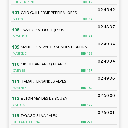
ELITE-FEMININO
BIB
16
02:45:42
107
CAIO GUILHERME PEREIRA LOPES
SUB-30
BIB
55
02:48:37
108
LAZARO SATIRO DE JESUS
MASTER-B
BIB
98
02:49:34
109
MANOEL SALVADOR MENDES FERREIRA FILHO
MASTER-E
BIB
160
02:49:34
110
MIGUEL ARCANJO ( BRANCO )
OVER-55
BIB
177
02:49:36
111
ITAMAR FERNANDES ALVES
MASTER-E
BIB
163
02:50:00
112
EILTON MENDES DE SOUZA
OVER-55
BIB
176
02:50:01
113
THYAGO SILVA / ALEX
DUPLA-MASCULINA
BIB
271