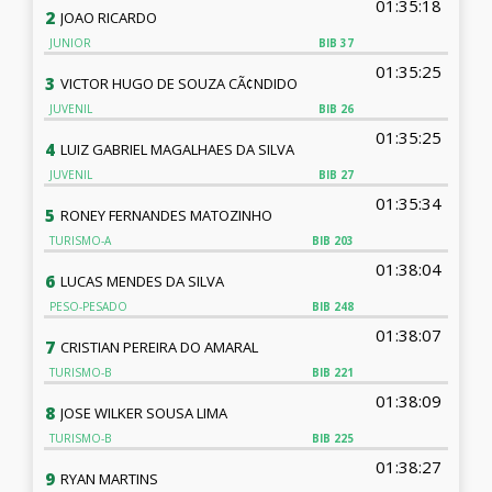
01:35:18
2
JOAO RICARDO
JUNIOR
BIB
37
01:35:25
3
VICTOR HUGO DE SOUZA CÃ¢NDIDO
JUVENIL
BIB
26
01:35:25
4
LUIZ GABRIEL MAGALHAES DA SILVA
JUVENIL
BIB
27
01:35:34
5
RONEY FERNANDES MATOZINHO
TURISMO-A
BIB
203
01:38:04
6
LUCAS MENDES DA SILVA
PESO-PESADO
BIB
248
01:38:07
7
CRISTIAN PEREIRA DO AMARAL
TURISMO-B
BIB
221
01:38:09
8
JOSE WILKER SOUSA LIMA
TURISMO-B
BIB
225
01:38:27
9
RYAN MARTINS