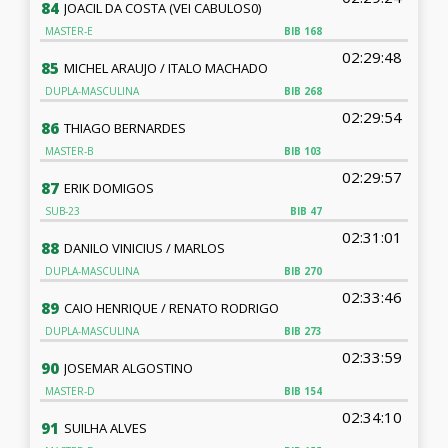
84
JOACIL DA COSTA (VEI CABULOS0)
MASTER-E
BIB
168
02:29:48
85
MICHEL ARAUJO / ITALO MACHADO
DUPLA-MASCULINA
BIB
268
02:29:54
86
THIAGO BERNARDES
MASTER-B
BIB
103
02:29:57
87
ERIK DOMIGOS
SUB-23
BIB
47
02:31:01
88
DANILO VINICIUS / MARLOS
DUPLA-MASCULINA
BIB
270
02:33:46
89
CAIO HENRIQUE / RENATO RODRIGO
DUPLA-MASCULINA
BIB
273
02:33:59
90
JOSEMAR ALGOSTINO
MASTER-D
BIB
154
02:34:10
91
SUILHA ALVES