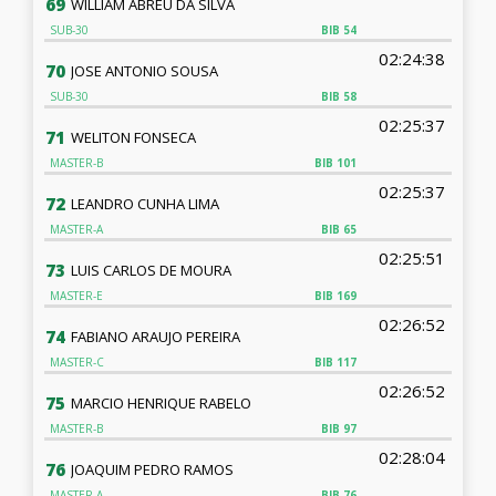
69
WILLIAM ABREU DA SILVA
SUB-30
BIB
54
02:24:38
70
JOSE ANTONIO SOUSA
SUB-30
BIB
58
02:25:37
71
WELITON FONSECA
MASTER-B
BIB
101
02:25:37
72
LEANDRO CUNHA LIMA
MASTER-A
BIB
65
02:25:51
73
LUIS CARLOS DE MOURA
MASTER-E
BIB
169
02:26:52
74
FABIANO ARAUJO PEREIRA
MASTER-C
BIB
117
02:26:52
75
MARCIO HENRIQUE RABELO
MASTER-B
BIB
97
02:28:04
76
JOAQUIM PEDRO RAMOS
MASTER-A
BIB
76