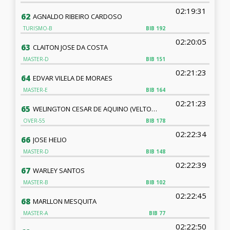
02:19:31
62
AGNALDO RIBEIRO CARDOSO
TURISMO-B
BIB
192
02:20:05
63
CLAITON JOSE DA COSTA
MASTER-D
BIB
151
02:21:23
64
EDVAR VILELA DE MORAES
MASTER-E
BIB
164
02:21:23
65
WELINGTON CESAR DE AQUINO (VELTON AQUINO)
OVER-55
BIB
178
02:22:34
66
JOSE HELIO
MASTER-D
BIB
148
02:22:39
67
WARLEY SANTOS
MASTER-B
BIB
102
02:22:45
68
MARLLON MESQUITA
MASTER-A
BIB
77
02:22:50