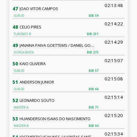
02:13:48
47
JOAO VITOR CAMPOS
SUB-30
BIB
59
02:14:22
48
CELIO PIRES
TURISMO-B
BIB
231
02:14:29
49
JANAINA PAIVA GOETTEMS / DANIEL GOETTEMS
DUPLA-MISTA
BIB
275
02:15:07
50
KAIO OLIVEIRA
SUB-30
BIB
57
02:15:08
51
ANDERSON JUNIOR
SUB-30
BIB
60
02:15:14
52
LEONARDO SOUTO
MASTER-A
BIB
71
02:15:20
53
HUANDERSON ISAIAS DO NASCIMENTO
MASTER-B
BIB
94
02:15:34
JOSEMBERGUE NUNES / JHONTAS SANTOS