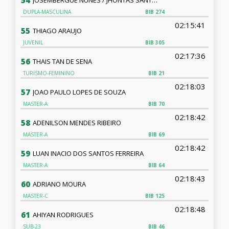
54
DUPLA-MASCULINA
BIB
274
02:15:41
55
THIAGO ARAUJO
JUVENIL
BIB
305
02:17:36
56
THAIS TAN DE SENA
TURISMO-FEMININO
BIB
21
02:18:03
57
JOAO PAULO LOPES DE SOUZA
MASTER-A
BIB
70
02:18:42
58
ADENILSON MENDES RIBEIRO
MASTER-A
BIB
69
02:18:42
59
LUAN INACIO DOS SANTOS FERREIRA
MASTER-A
BIB
64
02:18:43
60
ADRIANO MOURA
MASTER-C
BIB
125
02:18:48
61
AHIYAN RODRIGUES
SUB-23
BIB
46