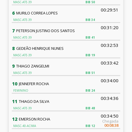
MASC-ATE-39
BIB
50
00:29:51
6
MURILO CORREA LOPES
MASC-ATE-39
BIB
34
00:31:20
7
PETERSON JUSTINO DOS SANTOS
MASC-ATE-39
BIB
41
00:32:53
8
GEDEÃO HENRIQUE NUNES
MASC-ATE-39
BIB
19
00:33:42
9
THIAGO ZANGELMI
MASC-ATE-39
BIB
51
00:34:00
10
JENNEFER ROCHA
FEMININO
BIB
24
00:34:36
11
THIAGO DA SILVA
MASC-ATE-39
BIB
48
00:34:50
12
EMERSON ROCHA
Chegada
00:08:38
MASC-40-ACIMA
BIB
12