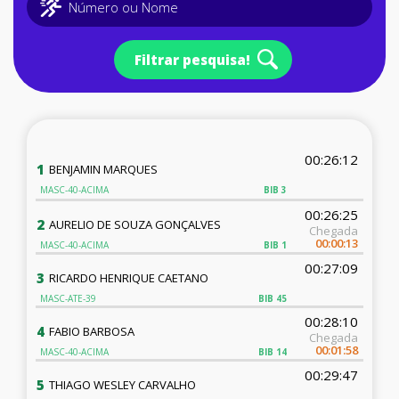
Filtrar pesquisa!
00:26:12
1
BENJAMIN MARQUES
MASC-40-ACIMA
BIB
3
00:26:25
2
AURELIO DE SOUZA GONÇALVES
Chegada
00:00:13
MASC-40-ACIMA
BIB
1
00:27:09
3
RICARDO HENRIQUE CAETANO
MASC-ATE-39
BIB
45
00:28:10
4
FABIO BARBOSA
Chegada
00:01:58
MASC-40-ACIMA
BIB
14
00:29:47
5
THIAGO WESLEY CARVALHO