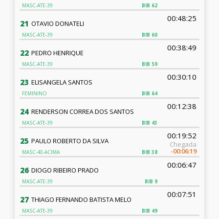
MASC-ATE-39
BIB
62
00:48:25
21
OTAVIO DONATELI
MASC-ATE-39
BIB
60
00:38:49
22
PEDRO HENRIQUE
MASC-ATE-39
BIB
59
00:30:10
23
ELISANGELA SANTOS
FEMININO
BIB
64
00:12:38
24
RENDERSON CORREA DOS SANTOS
MASC-ATE-39
BIB
43
00:19:52
25
PAULO ROBERTO DA SILVA
Chegada
-00:06:19
MASC-40-ACIMA
BIB
38
00:06:47
26
DIOGO RIBEIRO PRADO
MASC-ATE-39
BIB
9
00:07:51
27
THIAGO FERNANDO BATISTA MELO
MASC-ATE-39
BIB
49